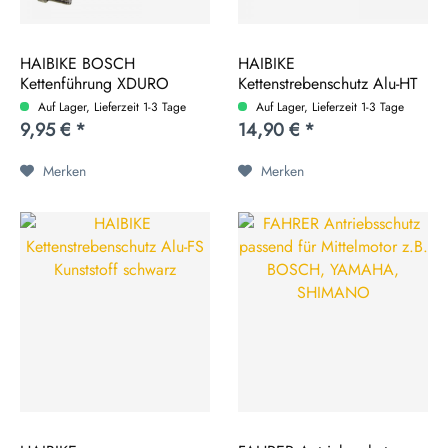
HAIBIKE BOSCH
HAIBIKE
Kettenführung XDURO
Kettenstrebenschutz Alu-HT
Gen2...
Kunststoff...
Auf Lager, Lieferzeit 1-3 Tage
Auf Lager, Lieferzeit 1-3 Tage
9,95 € *
14,90 € *
Merken
Merken