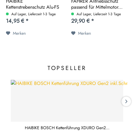
HAIBIKE
FAHRER Antriebsschutz
Kettenstrebenschutz Alu-FS
passend für Mittelmotor...
Kunststoff...
Auf Lager, Lieferzeit 1-3 Tage
Auf Lager, Lieferzeit 1-3 Tage
14,95 € *
29,90 € *
Merken
Merken
TOPSELLER
HAIBIKE BOSCH Kettenführung XDURO Gen2...