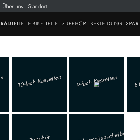
Über uns
Standort
RADTEILE
E-BIKE TEILE
ZUBEHÖR
BEKLEIDUNG
SPAR
10-fach Kassetten
en
9-fach Kassetten
8-
Speichenschuzscheibe
Zubehör