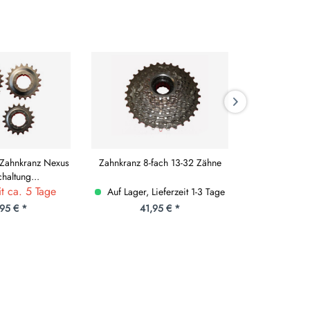
 Zahnkranz Nexus
Zahnkranz 8-fach 13-32 Zähne
Fahrrad Freila
haltung...
1/2x1/
it ca. 5 Tage
Auf Lager, Lieferzeit 1-3 Tage
Auf Lager, 
,95 € *
41,95 € *
10