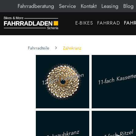
Fahrradberatung
Service
Kontakt
Leasing
Blog
E-BIKES
FAHRRAD
FAHR
Fahrradteile
Zahnkranz
12-fach Kassetten
11-fach Kassett
Schraubkranz
1-fach Ritzel