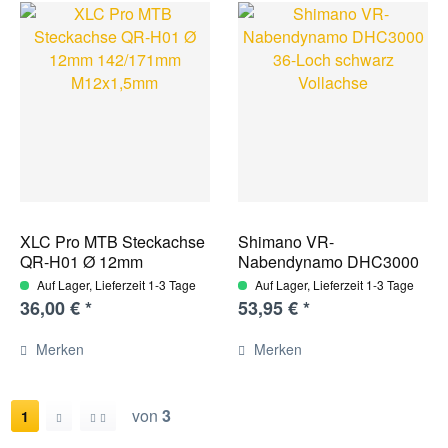
XLC Pro MTB Steckachse
Shimano VR-
QR-H01 Ø 12mm
Nabendynamo DHC3000
142/171mm...
36-Loch...
Auf Lager, Lieferzeit 1-3 Tage
Auf Lager, Lieferzeit 1-3 Tage
36,00 € *
53,95 € *
Merken
Merken
von
3
1