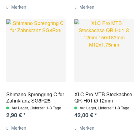
Merken
Merken
Shimano Sprengring C für
XLC Pro MTB Steckachse
Zahnkranz SG8R25
QR-H01 Ø 12mm
150/183mm...
Auf Lager, Lieferzeit 1-3 Tage
Auf Lager, Lieferzeit 1-3 Tage
2,90 € *
42,00 € *
Merken
Merken