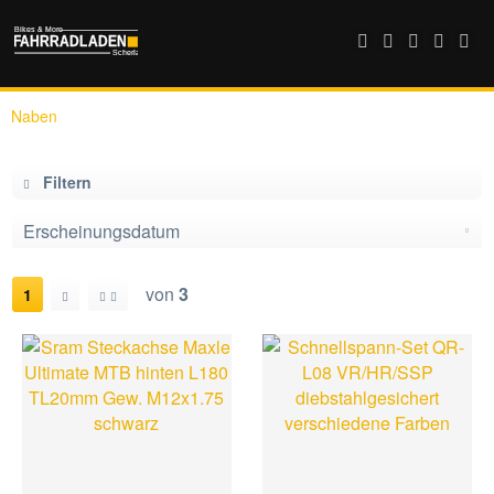
Naben
Filtern
von
3
1