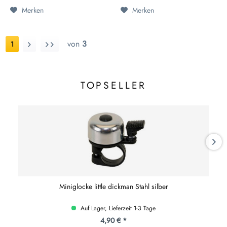
Merken
Merken
von
3
1
TOPSELLER
Miniglocke little dickman Stahl silber
Auf Lager, Lieferzeit 1-3 Tage
4,90 € *