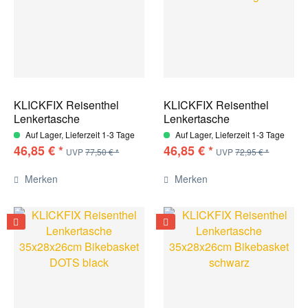
KLICKFIX Reisenthel
KLICKFIX Reisenthel
Lenkertasche
Lenkertasche
35x28x26cm...
35x28x26cm...
Auf Lager, Lieferzeit 1-3 Tage
Auf Lager, Lieferzeit 1-3 Tage
46,85 € *
46,85 € *
UVP
77,50 € *
UVP
72,95 € *
Merken
Merken