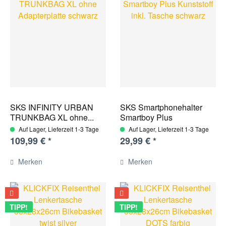
SKS INFINITY URBAN
SKS Smartphonehalter
TRUNKBAG XL ohne...
Smartboy Plus
Kunststoff...
Auf Lager, Lieferzeit 1-3 Tage
Auf Lager, Lieferzeit 1-3 Tage
109,99 € *
29,99 € *
Merken
Merken
TIPP!
TIPP!