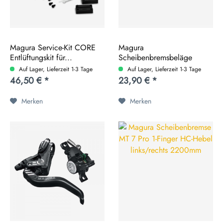
Magura Service-Kit CORE
Magura
Entlüftungskit für...
Scheibenbremsbeläge
Performance 8.P MT...
Auf Lager, Lieferzeit 1-3 Tage
Auf Lager, Lieferzeit 1-3 Tage
46,50 € *
23,90 € *
Merken
Merken