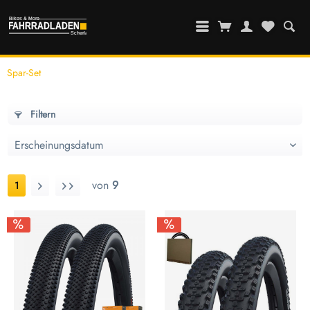
Spar-Set
Filtern
von
9
1