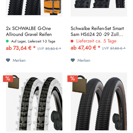
2x SCHWALBE G-One
Schwalbe Reifen-Set Smart
Allround Gravel Reifen
Sam HS624 20 -29 Zoll...
28...
Lieferzeit ca. 5 Tage
Auf Lager, Lieferzeit 1-3 Tage
ab 47,40 € *
ab 73,64 € *
UVP
57,80 € *
UVP
89,80 € *
Merken
Merken