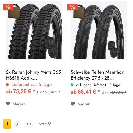
2x Reifen Johnny Watts 365
Schwalbe Reifen Marathon
HS618 Addix...
Efficiency 27,5 - 28...
Lieferzeit ca. 5 Tage
Auf Lager, Lieferzeit 1-3 Tage
ab 75,28 € *
ab 88,41 € *
UVP
91,80 € *
UVP
119,80 € *
Merken
Merken
von
9
1