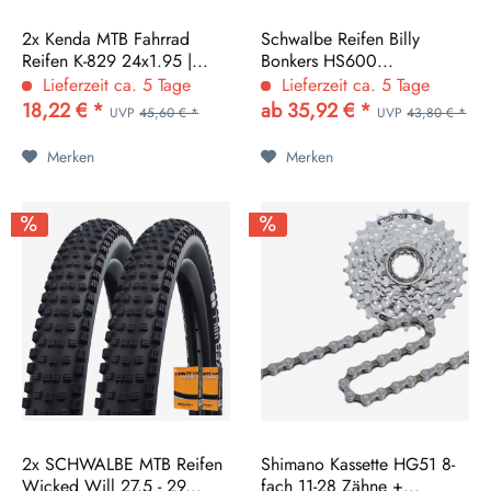
2x Kenda MTB Fahrrad
Schwalbe Reifen Billy
Reifen K-829 24x1.95 |...
Bonkers HS600...
Lieferzeit ca. 5 Tage
Lieferzeit ca. 5 Tage
18,22 € *
ab 35,92 € *
UVP
45,60 € *
UVP
43,80 € *
Merken
Merken
2x SCHWALBE MTB Reifen
Shimano Kassette HG51 8-
Wicked Will 27,5 - 29...
fach 11-28 Zähne +...