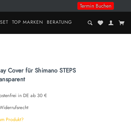
Termin Buchen
-SET
TOP MARKEN
BERATUNG
ay Cover für Shimano STEPS
ransparent
stenfrei in DE ab 30 €
iderrufsrecht
um Produkt?