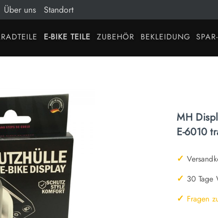
Über uns
Standort
RADTEILE
E-BIKE TEILE
ZUBEHÖR
BEKLEIDUNG
SPAR
MH Displ
E-6010 t
✓
Versandko
✓
30 Tage W
✓
Fragen z