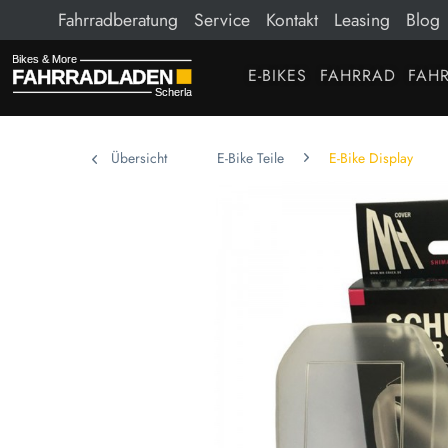
Fahrradberatung
Service
Kontakt
Leasing
Blog
E-BIKES
FAHRRAD
FAHR
Übersicht
E-Bike Teile
E-Bike Display