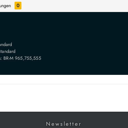
tungen
0
A
tandard
Standard
s: BR-M 965,755,555
Newsletter