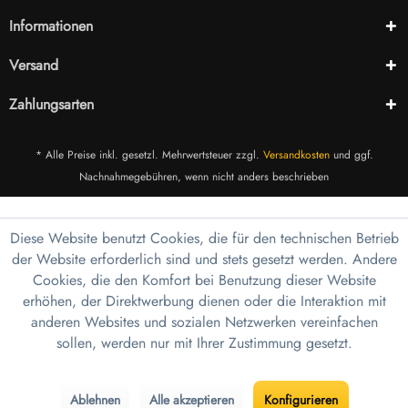
Informationen
Versand
Zahlungsarten
* Alle Preise inkl. gesetzl. Mehrwertsteuer zzgl.
Versandkosten
und ggf.
Nachnahmegebühren, wenn nicht anders beschrieben
Diese Website benutzt Cookies, die für den technischen Betrieb
der Website erforderlich sind und stets gesetzt werden. Andere
Cookies, die den Komfort bei Benutzung dieser Website
erhöhen, der Direktwerbung dienen oder die Interaktion mit
anderen Websites und sozialen Netzwerken vereinfachen
sollen, werden nur mit Ihrer Zustimmung gesetzt.
Ablehnen
Alle akzeptieren
Konfigurieren