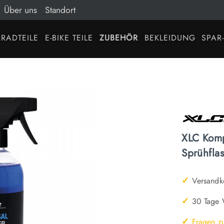
Über uns
Standort
RADTEILE
E-BIKE TEILE
ZUBEHÖR
BEKLEIDUNG
SPAR
XLC Komp
Sprühfla
✓
Versandko
✓
30 Tage W
✓
Fragen z