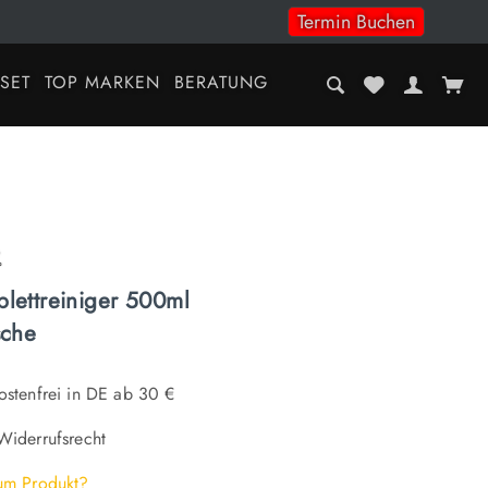
Termin Buchen
-SET
TOP MARKEN
BERATUNG
lettreiniger 500ml
sche
stenfrei in DE ab 30 €
iderrufsrecht
um Produkt?