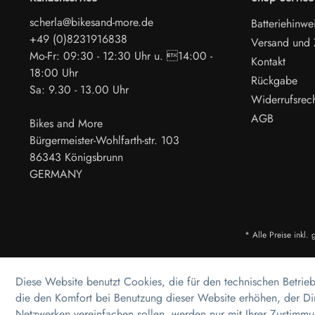
scherla@bikesand-more.de
Batteriehinwe
+49 (0)8231916838
Versand und
Mo-Fr: 09:30 - 12:30 Uhr u. 14:00 -
Kontakt
18:00 Uhr
Rückgabe
Sa: 9.30 - 13.00 Uhr
Widerrufsrec
AGB
Bikes and More
Bürgermeister-Wohlfarth-str. 103
86343 Königsbrunn
GERMANY
* Alle Preise inkl.
Diese Website benutzt Cookies, die für den technischen Betrieb
die den Komfort bei Benutzung dieser Website erhöhen, der Di
Netzwerken vereinfachen sollen, werden nur mit Ihrer Zustimmu