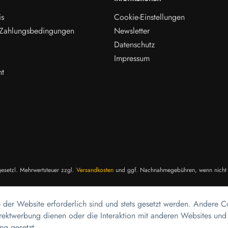
is
Cookie-Einstellungen
 Zahlungsbedingungen
Newsletter
Datenschutz
Impressum
ht
 gesetzl. Mehrwertsteuer zzgl.
Versandkosten
und ggf. Nachnahmegebühren, wenn nicht 
 der Website erforderlich sind und stets gesetzt werden. Andere C
rektwerbung dienen oder die Interaktion mit anderen Websites und
ng gesetzt.