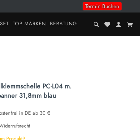
Termin Buchen
-SET
TOP MARKEN
BERATUNG
elklemmschelle PC-L04 m.
panner 31,8mm blau
stenfrei in DE ab 30 €
iderrufsrecht
um Produkt?