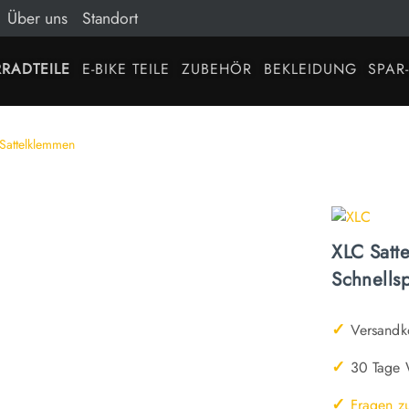
Über uns
Standort
RADTEILE
E-BIKE TEILE
ZUBEHÖR
BEKLEIDUNG
SPAR
Sattelklemmen
XLC Satt
Schnells
✓
Versandko
✓
30 Tage W
✓
Fragen z