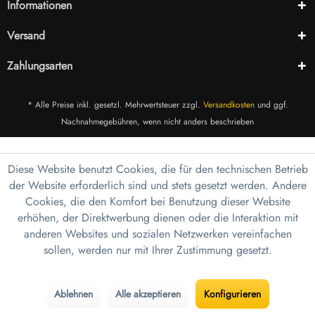
Informationen
Versand
Zahlungsarten
* Alle Preise inkl. gesetzl. Mehrwertsteuer zzgl.
Versandkosten
und ggf.
Nachnahmegebühren, wenn nicht anders beschrieben
Diese Website benutzt Cookies, die für den technischen Betrieb
der Website erforderlich sind und stets gesetzt werden. Andere
Cookies, die den Komfort bei Benutzung dieser Website
erhöhen, der Direktwerbung dienen oder die Interaktion mit
anderen Websites und sozialen Netzwerken vereinfachen
sollen, werden nur mit Ihrer Zustimmung gesetzt.
Ablehnen
Alle akzeptieren
Konfigurieren