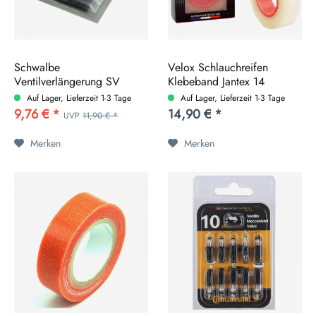
Schwalbe
Velox Schlauchreifen
Ventilverlängerung SV
Klebeband Jantex 14
65mm 2er-Set Alu...
18mm...
Auf Lager, Lieferzeit 1-3 Tage
Auf Lager, Lieferzeit 1-3 Tage
9,76 € *
14,90 € *
UVP
11,90 € *
Merken
Merken