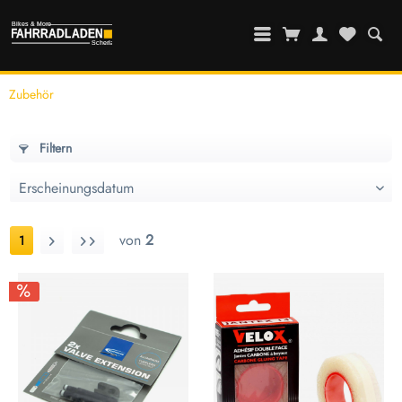
Zubehör
Filtern
von
2
1