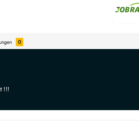
tungen
0
 !!!