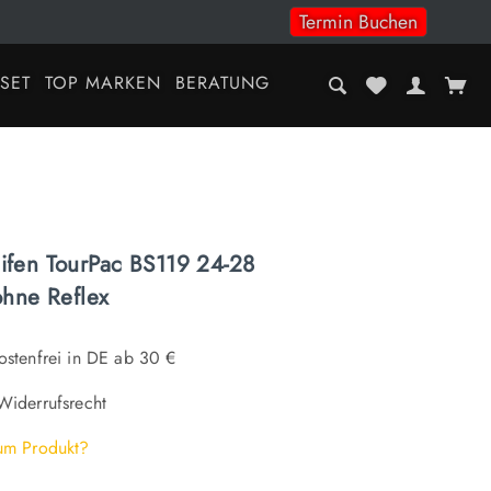
Termin Buchen
-SET
TOP MARKEN
BERATUNG
ifen TourPac BS119 24-28
ohne Reflex
stenfrei in DE ab 30 €
iderrufsrecht
um Produkt?