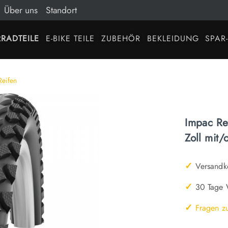
Über uns
Standort
RADTEILE
E-BIKE TEILE
ZUBEHÖR
BEKLEIDUNG
SPAR
eifen
Impac Re
Zoll mit/
✓
Versandko
✓
30 Tage W
✓
Fragen z